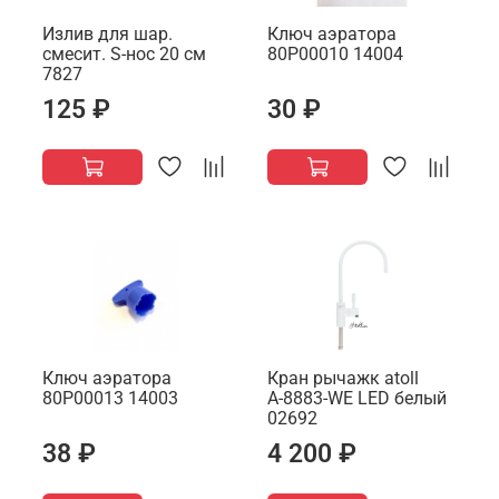
Излив для шар.
Ключ аэратора
смесит. S-нос 20 см
80Р00010 14004
7827
125 ₽
30 ₽
Ключ аэратора
Кран рычажк atoll
80Р00013 14003
А-8883-WE LED белый
02692
38 ₽
4 200 ₽