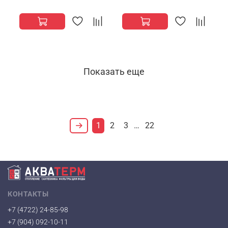
Показать еще
1
2
3
…
22
КОНТАКТЫ
+7 (4722) 24-85-98
+7 (904) 092-10-11