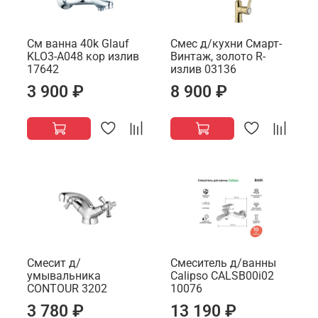
См ванна 40k Glauf
Смес д/кухни Смарт-
KLO3-A048 кор излив
Винтаж, золото R-
17642
излив 03136
3 900 ₽
8 900 ₽
Смесит д/
Смеситель д/ванны
умывальника
Calipso CALSB00i02
CONTOUR 3202
10076
3 780 ₽
13 190 ₽