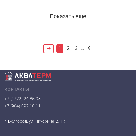
Показать еще
1
2
3
…
9
КОНТАКТЫ
+7 (4722) 24-85-98
+7 (904) 092-10-11
г. Белгород, ул. Чичерина, д. 1к