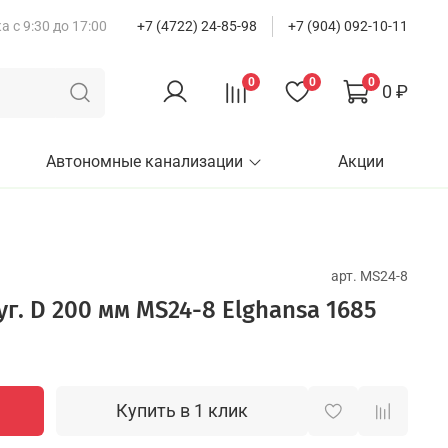
 с 9:30 до 17:00
+7 (4722) 24-85-98
+7 (904) 092-10-11
0
0
0
0 ₽
Автономные канализации
Акции
арт.
MS24-8
г. D 200 мм MS24-8 Elghansa 1685
Купить в 1 клик