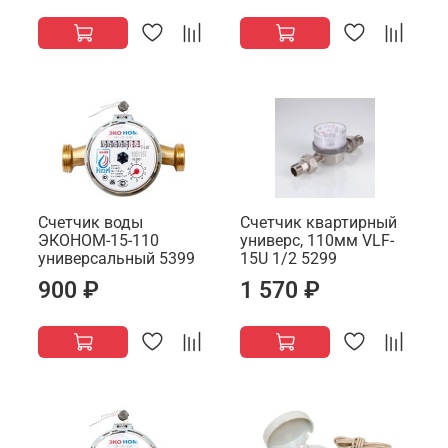
Счетчик воды
Счетчик квартирный
ЭКОНОМ-15-110
универс, 110мм VLF-
универсальный 5399
15U 1/2 5299
900 ₽
1 570 ₽