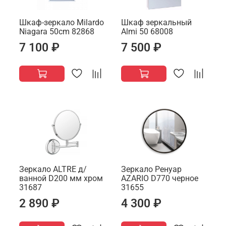
Шкаф-зеркало Milardo
Шкаф зеркальный
Niagara 50cm 82868
Almi 50 68008
7 100 ₽
7 500 ₽
Зеркало ALTRE д/
Зеркало Ренуар
ванной D200 мм хром
AZARIO D770 черное
31687
31655
2 890 ₽
4 300 ₽