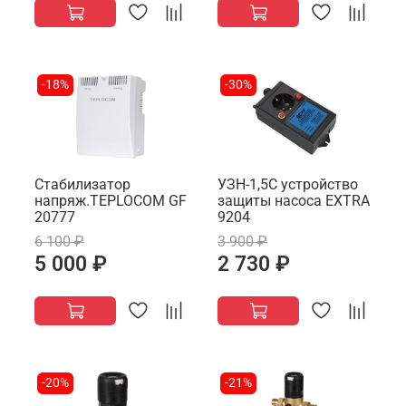
-18%
-30%
Стабилизатор
УЗН-1,5С устройство
напряж.TEPLOCOM GF
защиты насоса EXTRA
20777
9204
6 100 ₽
3 900 ₽
5 000 ₽
2 730 ₽
-20%
-21%