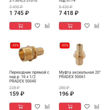
2-150-0,5 51010
под 6174
3 490 ₽
8 430 ₽
1 745 ₽
7 418 ₽
-30%
-30%
Переходник прямой с
Муфта аксиальная 20"
нар.р. 16 х 1/2
PRADEX 50061
PRADEX 50040
228 ₽
280 ₽
159 ₽
196 ₽