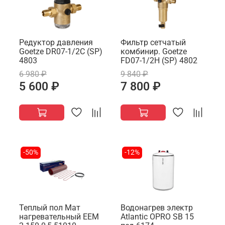
Редуктор давления
Фильтр сетчатый
Goetze DR07-1/2C (SP)
комбинир. Goetze
4803
FD07-1/2H (SP) 4802
6 980 ₽
9 840 ₽
5 600 ₽
7 800 ₽
-50%
-12%
Теплый пол Мат
Водонагрев электр
нагревательный EEM
Atlantic OPRO SB 15