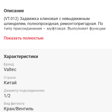
Описание
(VT.012) Задвижка клиновая с невыдвижным
шпинделем, полнопроходная, ремонтопригодная. По
типу присоединения – муфтовая. Выполняет функции
запорно-регулирующей арматуры на трубопроводах
Показать полностью
холодной (в том числе питьевой) и горячей воды,
незамерзающего теплоносителя системы отопления,
других жидких сред, неагрессивных к материалам
задвижки, при температуре от – 10 до +110 °С.
Характеристики
Обеспечивает плавное регулирование расхода,
перекрытие потока рабочей среды. Детали корпуса и
Бренд
затвор изготовлены из латуни марки CW617N. Другие
Valtec
используемые материалы: латунь CW614N, PTFE
Страна
(тефлон), EPDM. Рукоятка – стальная, с эпоксидным
Китай
покрытием. Номинальное давление – 16 бар. Средний
полный ресурс задвижки – 8 тыс. циклов.
Диаметр подсоединения
1/2
Вид фитинга
Кран/Вентиль