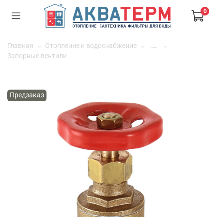
0
Главная
Отопление и водоснабжение
...
Запорные вентили
Предзаказ