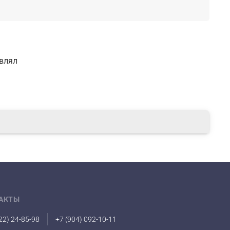
авлял
АКТЫ
22) 24-85-98
+7 (904) 092-10-11