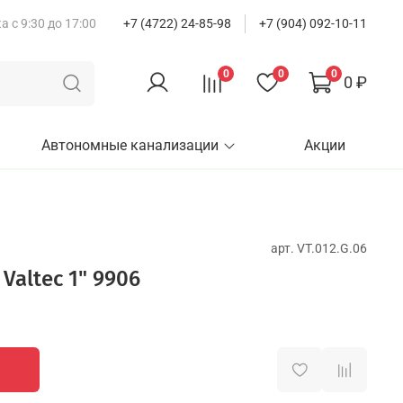
 с 9:30 до 17:00
+7 (4722) 24-85-98
+7 (904) 092-10-11
0
0
0
0 ₽
Автономные канализации
Акции
арт.
VT.012.G.06
altec 1" 9906