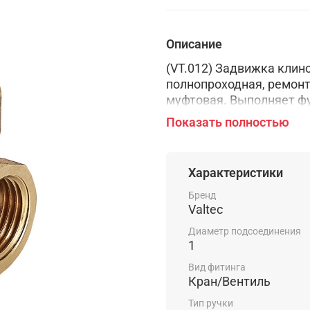
Описание
(VT.012) Задвижка кли
полнопроходная, ремонт
муфтовая. Выполняет ф
трубопроводах холодной 
Показать полностью
незамерзающего теплон
сред, неагрессивных к 
до +110 °С. Обеспечива
Характеристики
потока рабочей среды. 
марки CW617N. Другие 
Бренд
Valtec
(тефлон), EPDM. Рукоят
Номинальное давление –
Диаметр подсоединения
тыс. циклов.
1
Вид фитинга
Кран/Вентиль
Тип ручки