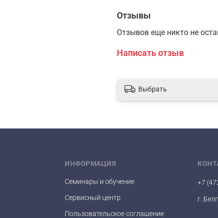
Отзывы
• Производительность Г
Отзывов еще никто не ост
Написать отзыв
• Работа от батареек 2 x
Выбрать
• Открытая камера сгор
• Без модуляции мощно
ИНФОРМАЦИЯ
КОНТ
• Включение при минима
Семинары и обучение
+7 (47
Сервисный центр
г. Бел
• Комфортная температу
Пользовательское соглашение