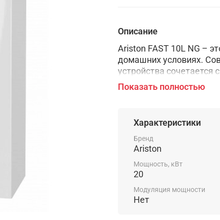
Описание
Ariston FAST 10L NG – э
домашних условиях. Со
устройства сочетается 
для воды изготовлен из
Показать полностью
газовая колонка имеет 
сгорания и крепится вер
обеспечивает комфортн
Характеристики
Высокая мощность устр
Бренд
Ariston
Мощность, кВт
20
Модуляция мощности
Нет
Характеристики и преим