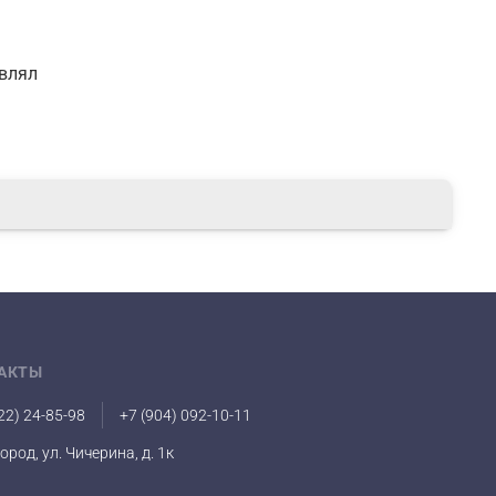
ВС 10 л/мин (∆Т=25°С)
авлял
 1,5V LR20
ания
сти
АКТЫ
льном давлении воды (>0,1 бар)
22) 24-85-98
+7 (904) 092-10-11
город, ул. Чичерина, д. 1к
ра при низком расходе воды