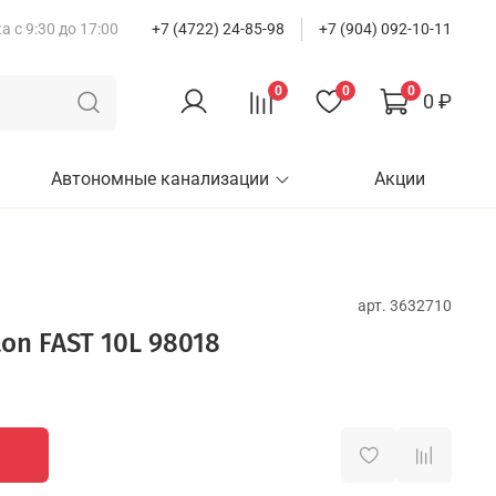
 с 9:30 до 17:00
+7 (4722) 24-85-98
+7 (904) 092-10-11
0
0
0
0 ₽
Автономные канализации
Акции
арт.
3632710
ton FAST 10L 98018