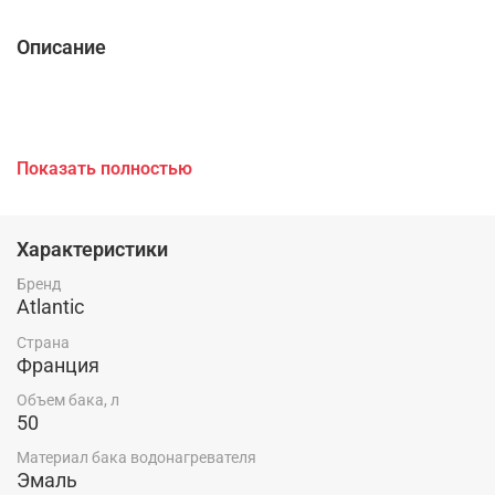
Описание
Эргономичный плоский водонагреватель Atlantic
Показать полностью
VERTIGO BASIC 50 с двумя рабочими баками –
оптимальный выбор для небольшой квартиры или
офиса.
Характеристики
Бренд
Atlantic
Прочная Diamond Quality эмаль покрывает все
поверхности: стенки, днище, сварные швы, фланец и
Страна
надежно защищает водонагреватель.
Франция
Объем бака, л
50
Модель оснащена двумя погружными ТЭНами,
поэтому нагрев воды осуществляется очень быстро.
Материал бака водонагревателя
Общее время нагрева всего 70 минуты. Пока
Эмаль