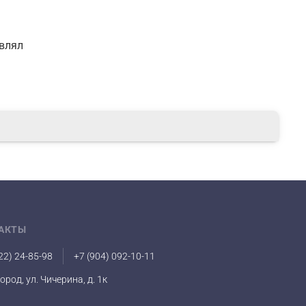
авлял
АКТЫ
22) 24-85-98
+7 (904) 092-10-11
город, ул. Чичерина, д. 1к