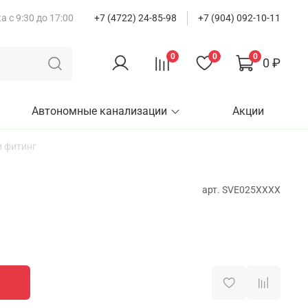
 с 9:30 до 17:00
+7 (4722) 24-85-98
+7 (904) 092-10-11
0
0
0
0 ₽
Автономные канализации
Акции
 фитинг
арт.
SVE025XXXX