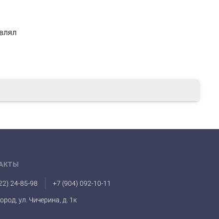
авлял
АКТЫ
22) 24-85-98
+7 (904) 092-10-11
город, ул. Чичерина, д. 1к