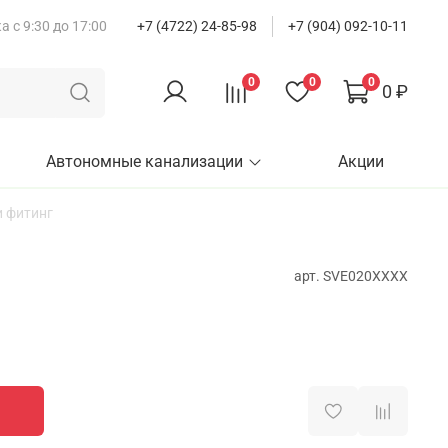
 с 9:30 до 17:00
+7 (4722) 24-85-98
+7 (904) 092-10-11
0
0
0
0 ₽
Автономные канализации
Акции
 фитинг
арт.
SVE020XXXX