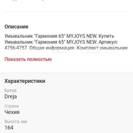
Описание
Умывальник "Гармония 65" MYJOYS NEW. Купить
Умывальник "Гармония 65" MYJOYS NEW. Артикул:
4756-4757. Общая информация. Комплект умывальник
с тумбой: умывальник-7999р. тумба-20880р. Габариты
Показать полностью
(Ш Г В): 65x46.5x16.4 см. Накладная. Фаянсовая. ...
Габариты (Ш Г В): 65x46.5x16.4 см. Накладная.
Фаянсовая.
Характеристики
Бренд
Dreja
Страна
Чехия
Высота, мм
164