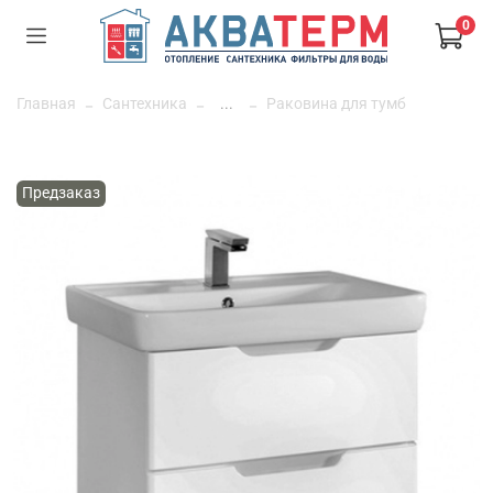
0
Главная
Сантехника
...
Раковина для тумб
Предзаказ