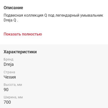
Описание
Подвесная коллекция Q под легендарный умывальник
Dreja Q .
Показать полностью
Строгий минимализм, лаконичный дизайн, глянцевая
поверхность фасада, идеальное качество покраски.
Характеристики
Бренд
В комплект входят раковина и тумба.
Dreja
Страна
Чехия
Высота, мм
90
Ширина, мм
700