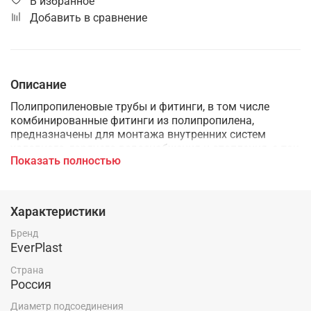
В избранное
Добавить в сравнение
Описание
Полипропиленовые трубы и фитинги, в том числе
комбинированные фитинги из полипропилена,
предназначены для монтажа внутренних систем
холодного, горячего водоснабжения и отопления, а так
Показать полностью
же применяются в технологических трубопроводах,
транспортирующих жидкости и газы не агрессивные к
материалам трубы и фитингов.
Характеристики
Бренд
EverPlast
Страна
Россия
Диаметр подсоединения