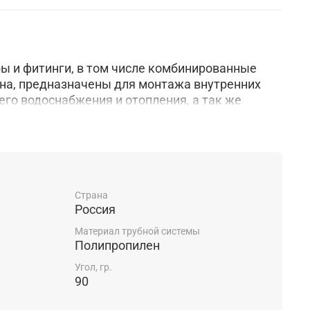
ы и фитинги, в том числе комбинированные
на, предназначены для монтажа внутренних
его водоснабжения и отопления, а так же
гических трубопроводах, транспортирующих
ессивные к материалам трубы и фитингов.
Страна
Россия
Материал трубной системы
Полипропилен
Угол, гр.
90