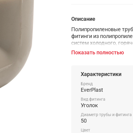
Описание
Полипропиленовые труб
фитинги из полипропиле
систем холодного, горяч
применяются в техноло
Показать полностью
жидкости и газы не агр
Характеристики
Бренд
EverPlast
Вид фитинга
Уголок
Диаметр трубы и фитинга
50
Цвет