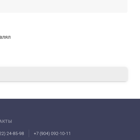
авлял
АКТЫ
22) 24-85-98
+7 (904) 092-10-11