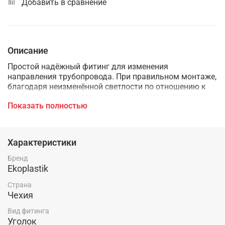
Добавить в сравнение
Описание
Простой надёжный фитинг для изменения
направления трубопровода. При правильном монтаже,
благодаря неизменённой светлости по отношению к
трубе, повышают потери давления заметно меньше,
Показать полностью
чем колена в других системах трубопроводов.
Характеристики
Бренд
Ekoplastik
Страна
Чехия
Вид фитинга
Уголок