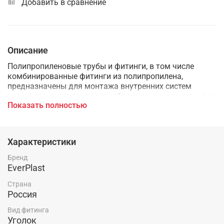
Добавить в сравнение
Описание
Полипропиленовые трубы и фитинги, в том числе
комбинированные фитинги из полипропилена,
предназначены для монтажа внутренних систем
холодного, горячего водоснабжения и отопления, а так
Показать полностью
же применяются в технологических трубопроводах,
транспортирующих жидкости и газы не агрессивные к
материалам трубы и фитингов.
Характеристики
Бренд
EverPlast
Страна
Россия
Вид фитинга
Уголок