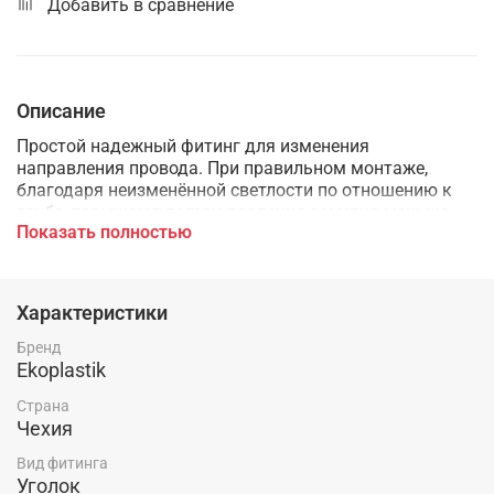
Добавить в сравнение
Описание
Простой надежный фитинг для изменения
направления провода. При правильном монтаже,
благодаря неизменённой светлости по отношению к
трубе, повышают потери давления заметно меньше,
Показать полностью
чем колена в других системах трубопроводов.
Характеристики
Бренд
Ekoplastik
Страна
Чехия
Вид фитинга
Уголок