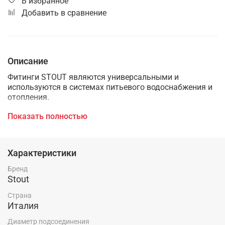
В избранное
Добавить в сравнение
Описание
Фитинги STOUT являются универсальными и
используются в системах питьевого водоснабжения и
отопления.
Фитинги выполнены из высококачественной латуни по
Показать полностью
стандарту UNI EN 12165 (- CW617N - CuZn40Pb2:ЛС 59-1
Латунь водопроводная).
Характеристики
Широкая номенклатура фитингов STOUT позволяет
легко собирать системы любой сложности.
Бренд
Stout
Фитинги STOUT обеспечивают повышенную
надёжность соединений системы, потому что имеют
Страна
полный упорный буртик.
Италия
Диаметр подсоединения