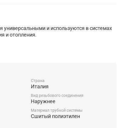
я универсальными и используются в системах
я и отопления.
ысококачественной латуни по стандарту UNI
uZn40Pb2:ЛС 59-1 Латунь водопроводная).
фитингов STOUT позволяет легко собирать
ти.
Страна
чивают повышенную надёжность соединений
Италия
еют полный упорный буртик.
Вид резьбового соединения
Наружнее
Материал трубной системы
Сшитый полиэтилен