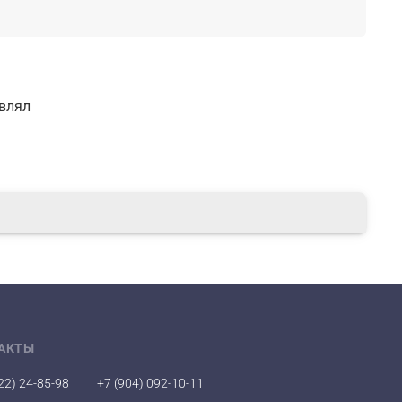
авлял
АКТЫ
22) 24-85-98
+7 (904) 092-10-11