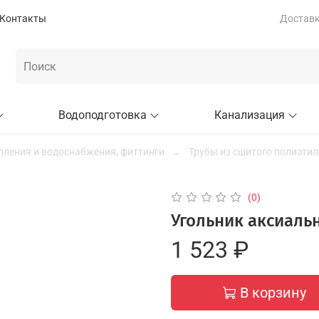
Контакты
Доставка
Водоподготовка
Канализация
пления и водоснабжения, фиттинги
Трубы из сшитого полиэтил
(0)
Угольник аксиальн
1 523 ₽
В корзину