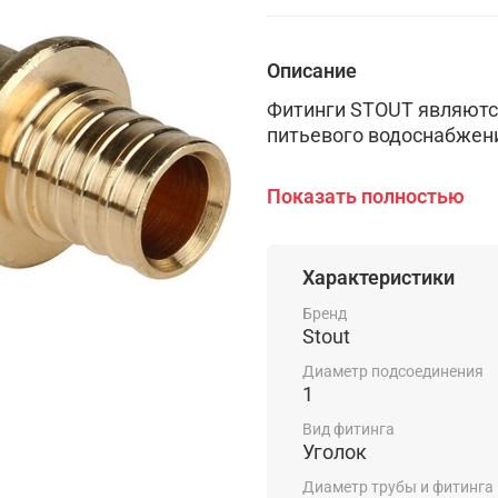
Описание
Фитинги STOUT являютс
питьевого водоснабжени
Фитинги выполнены из в
Показать полностью
EN 12165 (- CW617N - C
Широкая номенклатура 
системы любой сложнос
Характеристики
Бренд
Фитинги STOUT обеспе
Stout
системы, потому что им
Диаметр подсоединения
1
Вид фитинга
Уголок
Диаметр трубы и фитинга