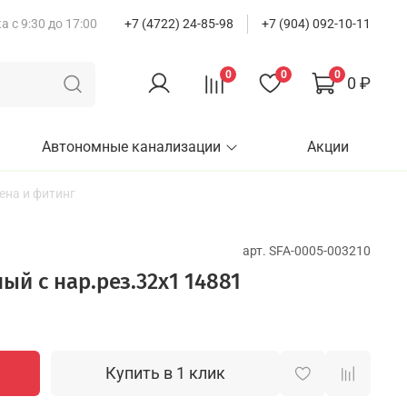
 с 9:30 до 17:00
+7 (4722) 24-85-98
+7 (904) 092-10-11
0
0
0
0 ₽
Автономные канализации
Акции
ена и фитинг
арт.
SFA-0005-003210
ый с нар.рез.32х1 14881
Купить в 1 клик