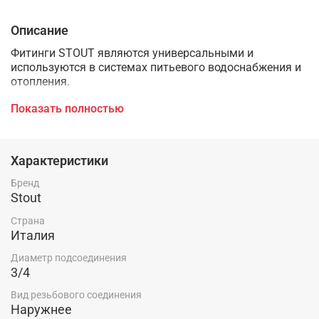
Описание
Фитинги STOUT являются универсальными и
используются в системах питьевого водоснабжения и
отопления.
Фитинги выполнены из высококачественной латуни по
Показать полностью
стандарту UNI EN 12165 (- CW617N - CuZn40Pb2:ЛС 59-1
Латунь водопроводная).
Характеристики
Широкая номенклатура фитингов STOUT позволяет
легко собирать системы любой сложности.
Бренд
Stout
Фитинги STOUT обеспечивают повышенную
надёжность соединений системы, потому что имеют
Страна
полный упорный буртик.
Италия
Диаметр подсоединения
3/4
Вид резьбового соединения
Наружнее