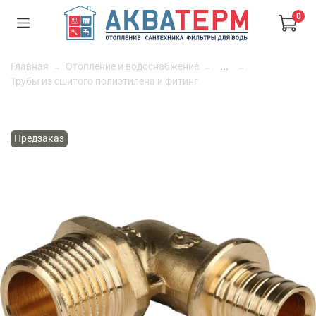
0
Главная
Отопление и водоснабжение
...
Трубы из сшитого полиэтилена и фитинг
Предзаказ