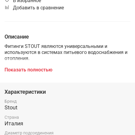
В избранное
Добавить в сравнение
Описание
Фитинги STOUT являются универсальными и
используются в системах питьевого водоснабжения и
отопления.
Фитинги выполнены из высококачественной латуни по
Показать полностью
стандарту UNI EN 12165 (- CW617N - CuZn40Pb2:ЛС 59-1
Латунь водопроводная).
Характеристики
Широкая номенклатура фитингов STOUT позволяет
легко собирать системы любой сложности.
Бренд
Stout
Фитинги STOUT обеспечивают повышенную
надёжность соединений системы, потому что имеют
Страна
полный упорный буртик.
Италия
Диаметр подсоединения