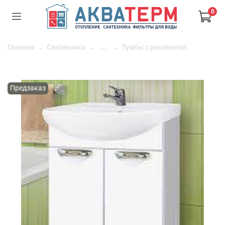
0
Главная
Сантехника
...
Тумбы с раковиной
Предзаказ