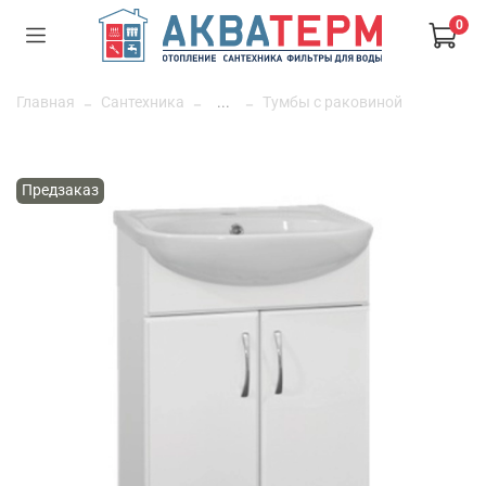
0
Главная
Сантехника
...
Тумбы с раковиной
Предзаказ