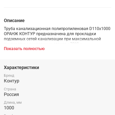
Описание
Труба канализационная полипропиленовая D110х1000
ОРАНЖ КОНТУР предназначена для прокладки
подземных сетей канализации при максимальной
температуре постоянных стоков +70°С и
Показать полностью
кратковременных (до 5 мин.) стоков с температурой
до +95°С. Преимущества: идеальная геометрия
раструба, легкость монтажа и надежная герметизация
стыков, устойчивость к коррозии и зарастанию,
Характеристики
эстетичный внешний вид и малый вес, долговечность -
50 лет (при соблюдении параметров эксплуатации)
Бренд
Контур
Страна
Россия
Длина, мм
1000