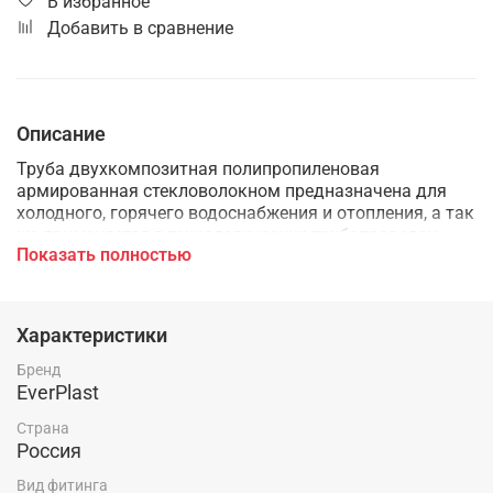
В избранное
Добавить в сравнение
Описание
Труба двухкомпозитная полипропиленовая
армированная стекловолокном предназначена для
холодного, горячего водоснабжения и отопления, а так
же применяется в технологических трубопроводах,
Показать полностью
транспортирующих жидкости и газы, не агрессивные к
материалам трубы и фитингов.
Характеристики
Бренд
EverPlast
Страна
Россия
Вид фитинга