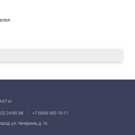
авлял
АКТЫ
22) 24-85-98
+7 (904) 092-10-11
город, ул. Чичерина, д. 1к