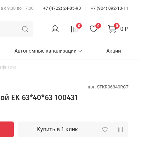
 с 9:30 до 17:00
+7 (4722) 24-85-98
+7 (904) 092-10-11
0
0
0
0 ₽
Автономные канализации
Акции
 фитинг
арт.
STKR06340RCT
ой EK 63*40*63 100431
Купить в 1 клик