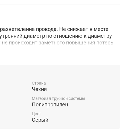
азветвление провода. Не снижает в месте
нутренний диаметр по отношению к диаметру
у не происходит заметного повышения потерь
Страна
Чехия
Материал трубной системы
Полипропилен
Цвет
Серый