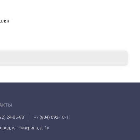
авлял
АКТЫ
22) 24-85-98
+7 (904) 092-10-11
город, ул. Чичерина, д. 1к