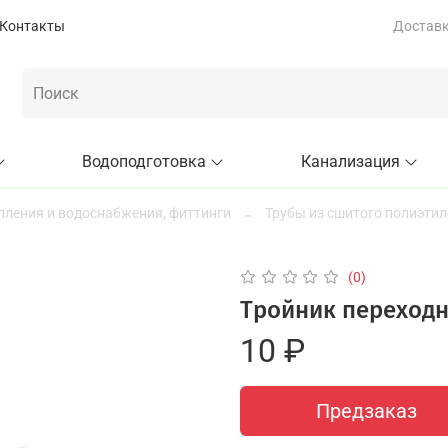
Контакты
Доставка
Водоподготовка
Канализация
пления и водоснабжения, фиттинги
Трубы из сшитого полиэтил
(0)
Тройник переходн
10 ₽
Предзаказ