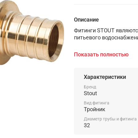
Описание
Фитинги STOUT являютс
питьевого водоснабжени
Фитинги выполнены из в
Показать полностью
EN 12165 (- CW617N - C
Широкая номенклатура 
системы любой сложнос
Характеристики
Бренд
Фитинги STOUT обеспе
Stout
системы, потому что им
Вид фитинга
Тройник
Диаметр трубы и фитинга
32