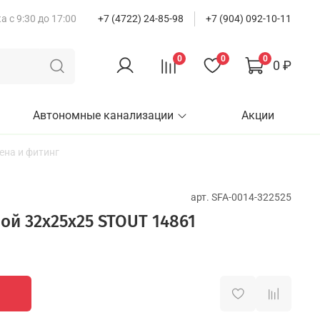
 с 9:30 до 17:00
+7 (4722) 24-85-98
+7 (904) 092-10-11
0
0
0
0 ₽
Автономные канализации
Акции
ена и фитинг
арт.
SFA-0014-322525
ой 32х25х25 STOUT 14861