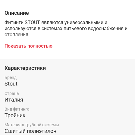
Описание
Фитинги STOUT являются универсальными и
используются в системах питьевого водоснабжения и
отопления.
Фитинги выполнены из высококачественной латуни по
Показать полностью
стандарту UNI EN 12165 (- CW617N - CuZn40Pb2:ЛС 59-1
Латунь водопроводная).
Характеристики
Широкая номенклатура фитингов STOUT позволяет
легко собирать системы любой сложности.
Бренд
Stout
Фитинги STOUT обеспечивают повышенную
надёжность соединений системы, потому что имеют
Страна
полный упорный буртик.
Италия
Вид фитинга
Тройник
Материал трубной системы
Сшитый полиэтилен