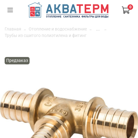
0
Главная
Отопление и водоснабжение
...
Трубы из сшитого полиэтилена и фитинг
Предзаказ