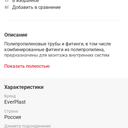
В избранное
Добавить в сравнение
Описание
Полипропиленовые трубы и фитинги, в том числе
комбинированные фитинги из полипропилена,
предназначены для монтажа внутренних систем
холодного, горячего водоснабжения и отопления, а так
Показать полностью
же применяются в технологических трубопроводах,
транспортирующих жидкости и газы не агрессивные к
материалам трубы и фитингов.
Характеристики
Бренд
EverPlast
Страна
Россия
Диаметр подсоединения