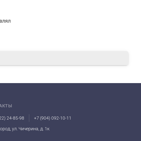
авлял
АКТЫ
22) 24-85-98
+7 (904) 092-10-11
город, ул. Чичерина, д. 1к