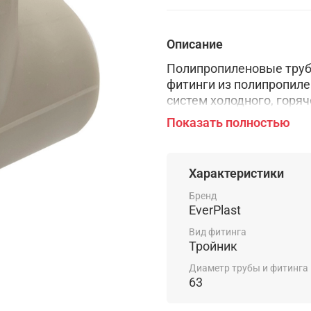
Описание
Полипропиленовые труб
фитинги из полипропиле
систем холодного, горяч
применяются в техноло
Показать полностью
жидкости и газы не агр
Характеристики
Бренд
EverPlast
Вид фитинга
Тройник
Диаметр трубы и фитинга
63