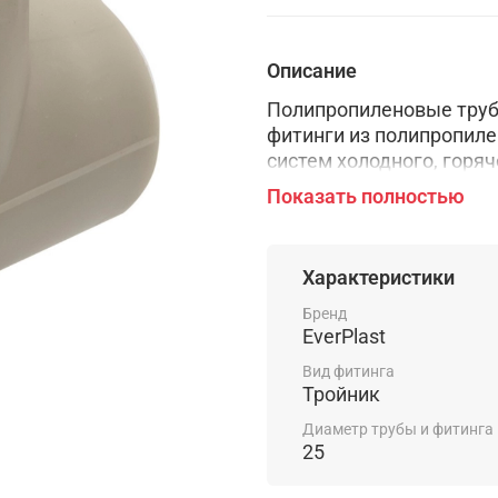
Описание
Полипропиленовые труб
фитинги из полипропиле
систем холодного, горяч
применяются в техноло
Показать полностью
жидкости и газы не агр
Характеристики
Бренд
EverPlast
Вид фитинга
Тройник
Диаметр трубы и фитинга
25