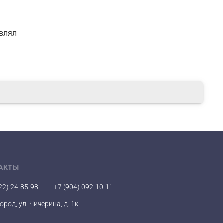
авлял
АКТЫ
22) 24-85-98
+7 (904) 092-10-11
город, ул. Чичерина, д. 1к