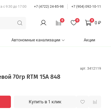
 с 9:30 до 17:00
+7 (4722) 24-85-98
+7 (904) 092-10-11
0
0
0
0 ₽
Автономные канализации
Акции
арт.
3412119
вой 70гр RTM 15А 848
Купить в 1 клик