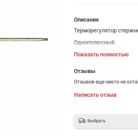
Описание
Терморегулятор стержне
Однополюсный.
Диапазон регулировки 4
Показать полностью
Для водонагревателей A
Отзывы
10A 400V.
Отзывов еще никто не ост
15A 250V.
Написать отзыв
Подходит для любого Т
этом трубка под термос
"мама"
Выбрать