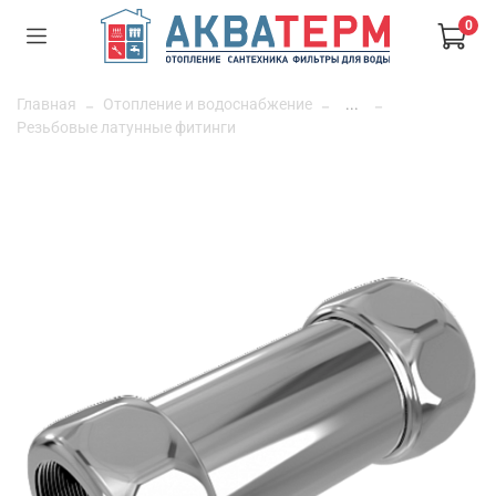
0
Главная
Отопление и водоснабжение
...
Резьбовые латунные фитинги