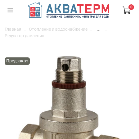
0
Главная
Отопление и водоснабжение
...
Редуктор давления
Предзаказ