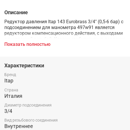
Описание
Редуктор давления Itap 143 Eurobrass 3/4" (0,5-6 бар) с
подсоединением для манометра 497w91 является
редуктором компенсационного действия, с выходами
с внутренней резьбой. Клапан стабилизирует давление
Показать полностью
на входе и на выходе и применяется, когда давление в
системе превышает норму, либо переменное. С
помощью данного клапана можно задать (только
вручную) нужный уровень давления на выходе,
Характеристики
который будет поддерживаться вне зависимости от
входного значения.
Бренд
Itap
Страна
Италия
Диаметр подсоединения
3/4
Вид резьбового соединения
Внутреннее