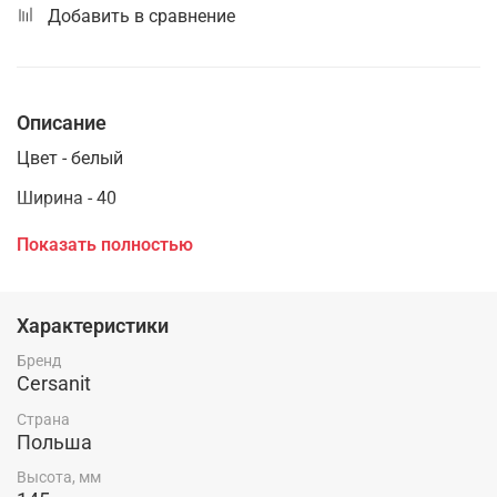
Добавить в сравнение
Описание
Цвет - белый
Ширина - 40
Глубина - 22
Показать полностью
Высота - 14,5
Материал - фарфор/керамика
Характеристики
Гарантия - 10 лет
Бренд
Cersanit
Страна
Польша
Высота, мм