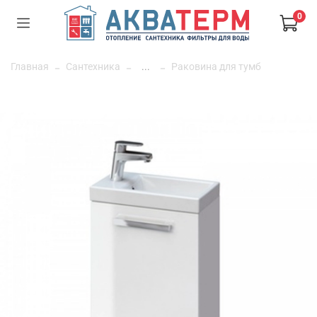
0
Главная
Сантехника
...
Раковина для тумб