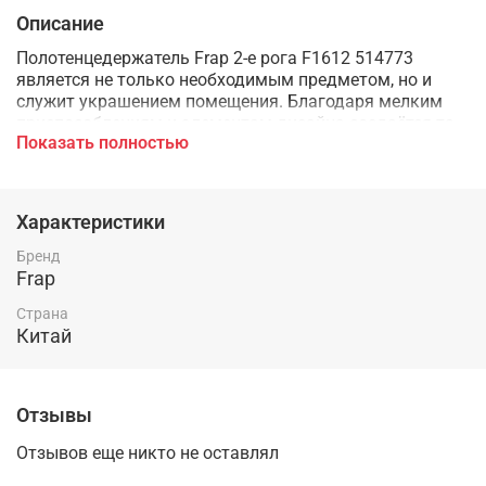
Описание
Полотенцедержатель Frap 2-е рога F1612 514773
является не только необходимым предметом, но и
служит украшением помещения. Благодаря мелким
приспособлениям и элементам дизайна создаётся та
Показать полностью
самая атмосфера уюта.
Характеристики
Изделие изготовлено из металла, прослужит долгое
время.
Бренд
Frap
Вес: 0.65 кг
Страна
Объем: 0.0017 м3
Китай
Отзывы
Отзывов еще никто не оставлял