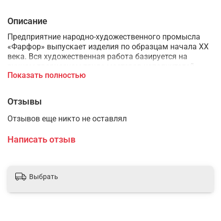
Описание
Предприятние народно-художественного промысла
«Фарфор» выпускает изделия по образцам начала XX
века. Вся художественная работа базируется на
ручном творческом труде мастеров-исполнителей,
Показать полностью
которые работают на принципах свободного
творческого варьирования.
Отзывы
Отзывов еще никто не оставлял
Написать отзыв
Выбрать