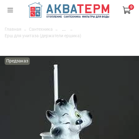
0
Главная
Сантехника
...
Ерш для унитаза (держатели ершика)
Предзаказ