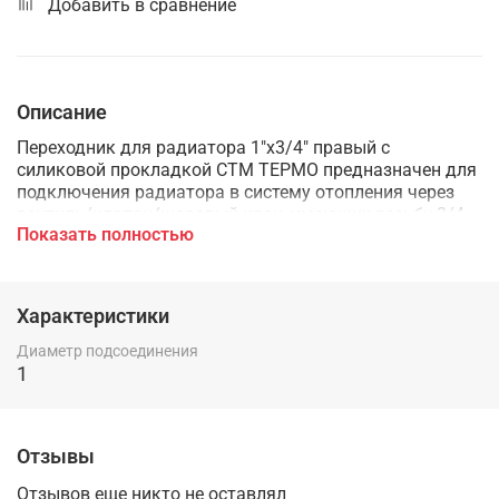
Добавить в сравнение
Описание
Переходник для радиатора 1"х3/4" правый с
силиковой прокладкой СТМ ТЕРМО предназначен для
подключения радиатора в систему отопления через
вентиль/клапан/шаровый кран, имеющих резьбу 3/4
Показать полностью
дюйма. Переходинк для радиатора с правой резьбой.
Покрытие - эмаль. Цвет - белый. Силиконовый
уплотнитель в комплекте.
Характеристики
Диаметр подсоединения
1
Отзывы
Отзывов еще никто не оставлял