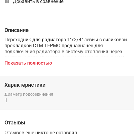
Добавить в сравнение
Описание
Переходник для радиатора 1"х3/4" левый с силиковой
прокладкой СТМ ТЕРМО предназначен для
подключения радиатора в систему отопления через
вентиль/клапан/шаровый кран, имеющих резьбу 3/4
Показать полностью
дюйма. Переходинк для радиатора с левой резьбой.
Покрытие - эмаль. Цвет - белый. Силиконовый
уплотнитель в комплекте.
Характеристики
Диаметр подсоединения
1
Отзывы
Отзывов еще никто не оставлял