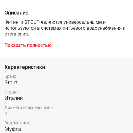
Описание
Фитинги STOUT являются универсальными и
используются в системах питьевого водоснабжения и
отопления.
Фитинги выполнены из высококачественной латуни по
Показать полностью
стандарту UNI EN 12165 (- CW617N - CuZn40Pb2:ЛС 59-1
Латунь водопроводная).
Характеристики
Широкая номенклатура фитингов STOUT позволяет
легко собирать системы любой сложности.
Бренд
Stout
Фитинги STOUT обеспечивают повышенную
надёжность соединений системы, потому что имеют
Страна
полный упорный буртик.
Италия
Диаметр подсоединения
1
Вид фитинга
Муфта