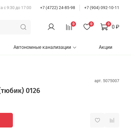
 с 9:30 до 17:00
+7 (4722) 24-85-98
+7 (904) 092-10-11
0
0
0
0 ₽
Автономные канализации
Акции
арт.
5075007
(тюбик) 0126