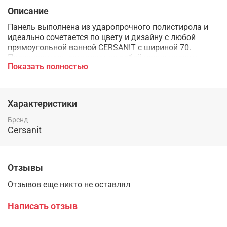
Описание
Панель выполнена из ударопрочного полистирола и
идеально сочетается по цвету и дизайну с любой
прямоугольной ванной CERSANIT с шириной 70.
Производитель оставляет за собой право вносить
Показать полностью
технические изменения, не влияющие на
эксплуатационные характеристики изделия, без
предварительного уведомления.
Характеристики
Бренд
Cersanit
Отзывы
Отзывов еще никто не оставлял
Написать отзыв