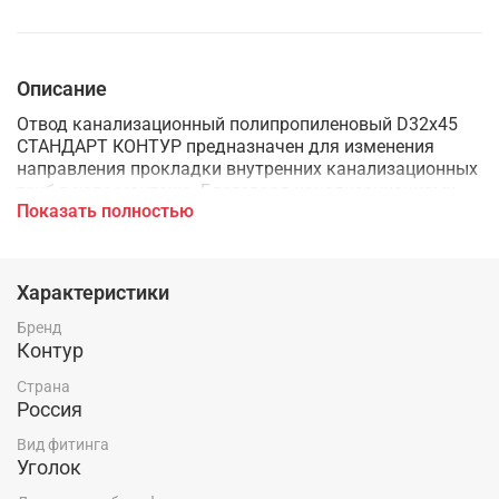
Описание
Отвод канализационный полипропиленовый D32х45
СТАНДАРТ КОНТУР предназначен для изменения
направления прокладки внутренних канализационных
труб в ходе монтажа. Благодаря канализационному
Показать полностью
отводу можно повернуть трубу в любую сторону
Характеристики
Бренд
Контур
Страна
Россия
Вид фитинга
Уголок