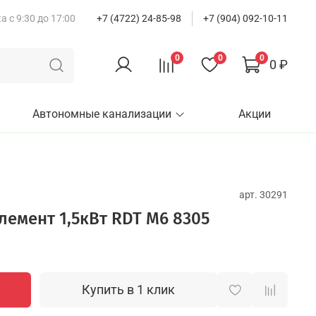
 с 9:30 до 17:00
+7 (4722) 24-85-98
+7 (904) 092-10-11
0
0
0
0 ₽
Автономные канализации
Акции
арт.
30291
лемент 1,5кВт RDT М6 8305
Купить в 1 клик