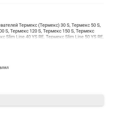
ателей Термекс (Термекс) 30 S, Термекс 50 S,
00 S, Термекс 120 S, Термекс 150 S, Термекс
кс Slim Line 40 YS RE, Термекс Slim Line 50 YS RE,
RE, а так же De Luxe 3W30V, 3W50V, 4W30Vs,
W50V, W50V1, 4W40Vs, 3W60V1.
авлял