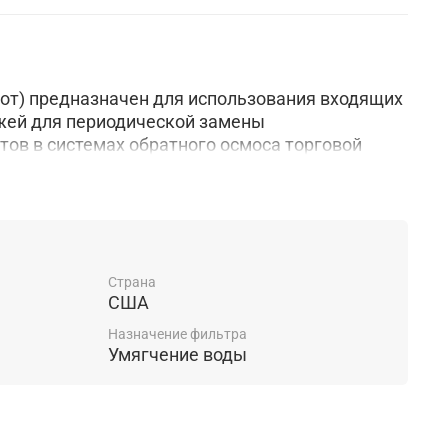
иот) предназначен для использования входящих
джей для периодической замены
ов в системах обратного осмоса торговой
от) Совместимость для моделей фильтров Atoll :
Страна
США
ll Набор №202 (Патриот):Atoll A-550 (Патриот)
Назначение фильтра
Умягчение воды