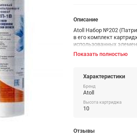
Описание
Atoll Набор №202 (Патр
в его комплект картри
использованных элемент
марки atoll.
Показать полностью
Atoll Набор №202 (Патри
Характеристики
Бренд
Atoll
Комплектация набора Ato
Высота картриджа
10
Atoll МП-5В
Отзывы