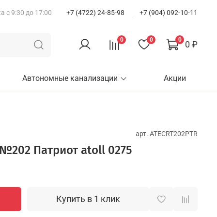
 с 9:30 до 17:00
+7 (4722) 24-85-98
+7 (904) 092-10-11
0
0
0
0 ₽
Автономные канализации
Акции
арт.
ATECRT202PTR
№202 Патриот atoll 0275
Купить в 1 клик