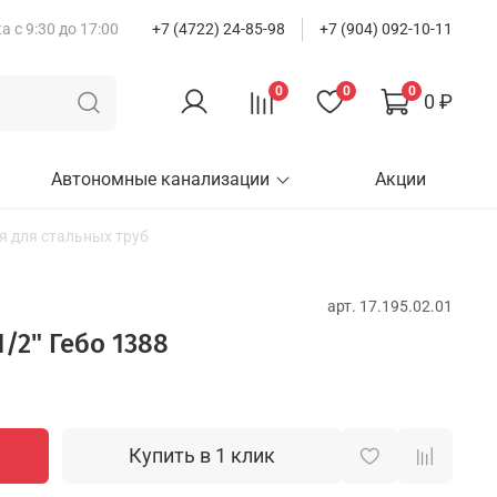
 с 9:30 до 17:00
+7 (4722) 24-85-98
+7 (904) 092-10-11
0
0
0
0 ₽
Автономные канализации
Акции
я для стальных труб
арт.
17.195.02.01
/2" Гебо 1388
Купить в 1 клик