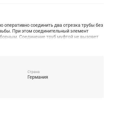
 оперативно соединить два отрезка трубы без
зьбы. При этом соединительный элемент
борным. Соединение труб муфтой не вызовет
ичка. Благодаря муфте быстро устраняются
 без использования специального инструмента.
вливается даже в условиях ограниченного
 способно функционировать в широком
Муфта выдерживает давление в системе до 10
тво муфты – возможность многократного
Страна
Германия
еобходимо заменить уплотнительное кольцо.