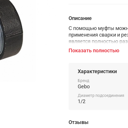
Описание
С помощью муфты можно
применения сварки и ре
является полностью раз
затруднений даже у нов
Показать полностью
аварии на трубопроводе
Муфта без труда устана
пространства. Изделие
Характеристики
диапазоне температур. 
бар. Еще одно достоинс
Бренд
Gebo
применения. При этом н
Диаметр подсоединения
1/2
Отзывы