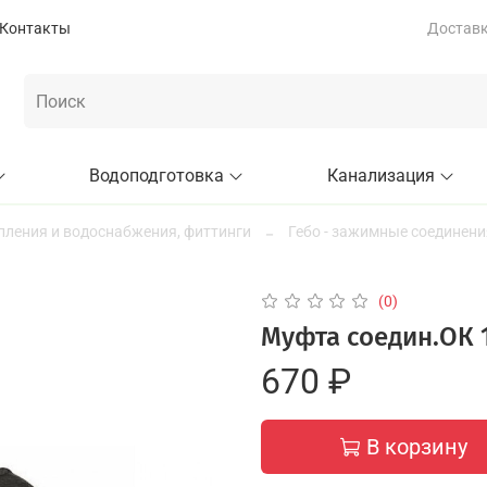
Контакты
Доставка
Водоподготовка
Канализация
пления и водоснабжения, фиттинги
Гебо - зажимные соединени
(0)
Муфта соедин.ОК 1
670 ₽
В корзину