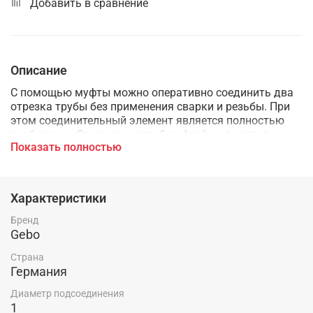
Добавить в сравнение
Описание
С помощью муфты можно оперативно соединить два
отрезка трубы без применения сварки и резьбы. При
этом соединительный элемент является полностью
разборным. Соединение труб муфтой не вызовет
Показать полностью
затруднений даже у новичка. Благодаря муфте быстро
устраняются аварии на трубопроводе без
использования специального инструмента. Муфта без
труда устанавливается даже в условиях
Характеристики
ограниченного пространства. Изделие способно
функционировать в широком диапазоне температур.
Бренд
Муфта выдерживает давление в системе до 10 бар.
Gebo
Еще одно достоинство муфты – возможность
Страна
многократного применения. При этом необходимо
Германия
заменить уплотнительное кольцо.
Диаметр подсоединения
1