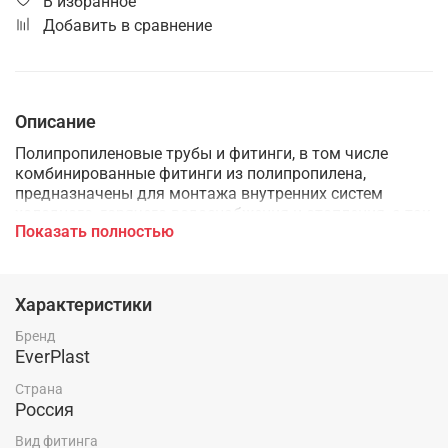
В избранное
Добавить в сравнение
Описание
Полипропиленовые трубы и фитинги, в том числе
комбинированные фитинги из полипропилена,
предназначены для монтажа внутренних систем
холодного, горячего водоснабжения и отопления, а так
Показать полностью
же применяются в технологических трубопроводах,
транспортирующих жидкости и газы не агрессивные к
материалам трубы и фитингов.
Характеристики
Бренд
EverPlast
Страна
Россия
Вид фитинга